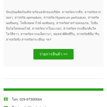
ปัจจุบันผลิตภัณฑ์ขายร้อนหลักของบริษัท: สารสกัดจากพืช: สารสกัดจาก
เพลา, สารสกัด epimedium, สารสกัด Hypericum perforatum, สารสกัด
wolfberry, โพลีแซคคาไรด์ wolfberry, สารสกัดสาหร่ายคลอเรล, โยฮิม
บีนไฮโดรคลอไรด์, สารสกัดจากใบมะกอก, สารสกัดจากเปลือกต้นวิล
โลว์สีขาว, สารสกัดจากเมล็ดกานา, ฟอสฟาติดิลซีรีน, สารสกัดซิลีมาริน
สารสกัดขิง สารสกัดกระเทียม ฯลฯ
รายการสินค้า >>
โทร:
029-87300564